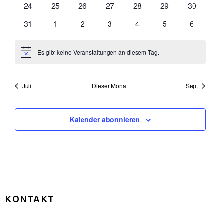
0
0
0
0
0
0
0
24
25
26
27
28
29
30
Veranstaltungen
Veranstaltungen
Veranstaltungen
Veranstaltungen
Veranstaltungen
Veranstaltungen
Veransta
0
0
0
0
0
0
0
31
1
2
3
4
5
6
Veranstaltungen
Veranstaltungen
Veranstaltungen
Veranstaltungen
Veranstaltungen
Veranstaltungen
Veransta
Es gibt keine Veranstaltungen an diesem Tag.
Hinweis
Juli
Dieser Monat
Sep.
Kalender abonnieren
KONTAKT