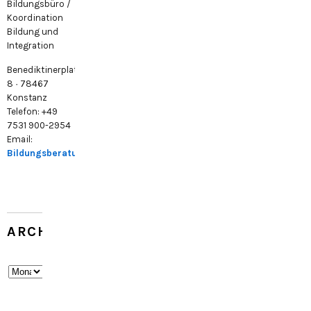
Bildungsbüro /
Koordination
Bildung und
Integration
Benediktinerplatz
8 · 78467
Konstanz
Telefon: +49
7531 900-2954
Email:
Bildungsberatung@konstanz.de
ARCHIV
Archiv