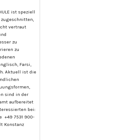
LE ist speziell
 zugeschnitten,
cht vertraut
 und
esser zu
rieren zu
iedenen
nglisch, Farsi,
. Aktuell ist die
indlichen
euungsformen,
n sind in der
mt aufbereitet
eressierten bei:
 +49 7531 900-
dt Konstanz