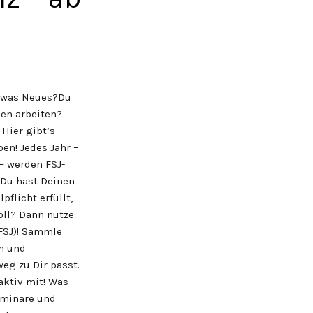
f was Neues?Du
en arbeiten?
Hier gibt’s
en! Jedes Jahr –
– werden FSJ-
 Du hast Deinen
flicht erfüllt,
oll? Dann nutze
(FSJ)! Sammle
en und
eg zu Dir passt.
aktiv mit! Was
minare und