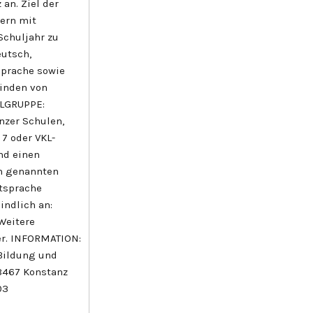
an. Ziel der
ern mit
Schuljahr zu
eutsch,
sprache sowie
inden von
IELGRUPPE:
nzer Schulen,
 7 oder VKL-
nd einen
en genannten
itsprache
indlich an:
Weitere
er. INFORMATION:
 Bildung und
78467 Konstanz
03