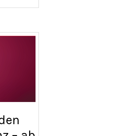
 den
z – ab