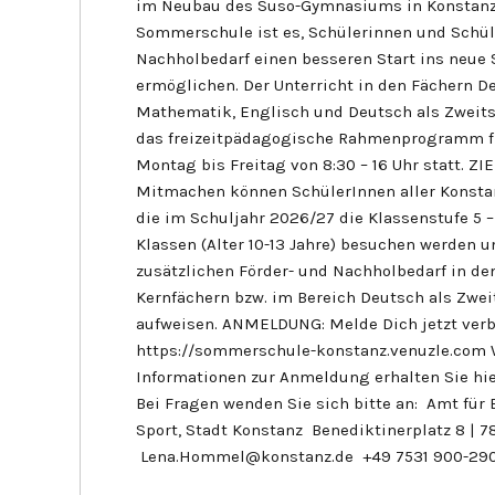
im Neubau des Suso-Gymnasiums in Konstanz 
Sommerschule ist es, Schülerinnen und Schül
Nachholbedarf einen besseren Start ins neue 
ermöglichen. Der Unterricht in den Fächern D
Mathematik, Englisch und Deutsch als Zweit
das freizeitpädagogische Rahmenprogramm f
Montag bis Freitag von 8:30 – 16 Uhr statt. Z
Mitmachen können SchülerInnen aller Konsta
die im Schuljahr 2026/27 die Klassenstufe 5 –
Klassen (Alter 10-13 Jahre) besuchen werden u
zusätzlichen Förder- und Nachholbedarf in d
Kernfächern bzw. im Bereich Deutsch als Zwe
aufweisen. ANMELDUNG: Melde Dich jetzt verb
https://sommerschule-konstanz.venuzle.com 
Informationen zur Anmeldung erhalten Sie hi
Bei Fragen wenden Sie sich bitte an: Amt für
Sport, Stadt Konstanz Benediktinerplatz 8 | 
Lena.Hommel@konstanz.de +49 7531 900-29