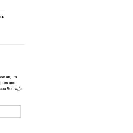
ILD
sse an, um
eren und
eue Beiträge