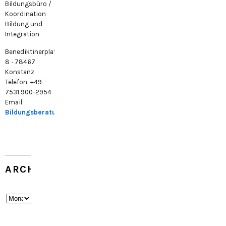
Bildungsbüro /
Koordination
Bildung und
Integration
Benediktinerplatz
8 · 78467
Konstanz
Telefon: +49
7531 900-2954
Email:
Bildungsberatung@konstanz.de
ARCHIV
Archiv