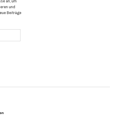
sse an, um
eren und
eue Beiträge
ion