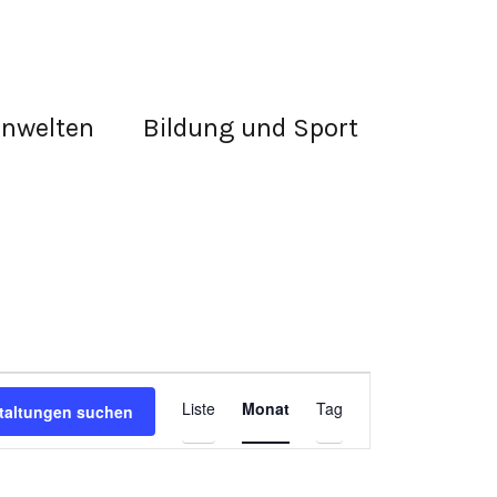
rnwelten
Bildung und Sport
Veranstaltung
Liste
Monat
Tag
taltungen suchen
Ansichten-
Navigation