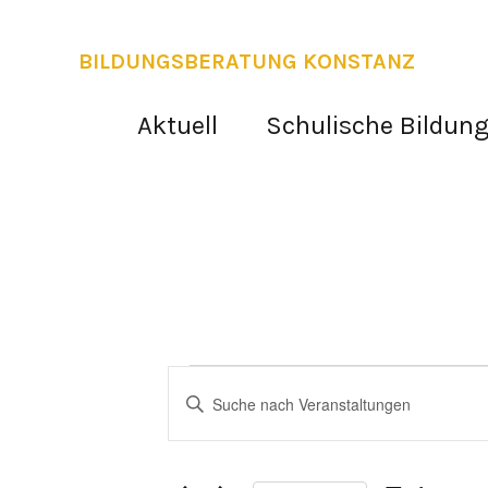
BILDUNGSBERATUNG KONSTANZ
Aktuell
Schulische Bildun
Veranstaltungen
Veranstaltungen
Bitte
Schlüsselwort
Suche
eingeben.
und
Suche
nach
Ansichten,
Veranstaltungen